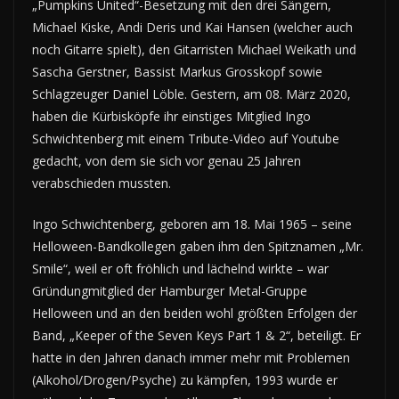
„Pumpkins United“-Besetzung mit den drei Sängern,
Michael Kiske, Andi Deris und Kai Hansen (welcher auch
noch Gitarre spielt), den Gitarristen Michael Weikath und
Sascha Gerstner, Bassist Markus Grosskopf sowie
Schlagzeuger Daniel Löble. Gestern, am 08. März 2020,
haben die Kürbisköpfe ihr einstiges Mitglied Ingo
Schwichtenberg mit einem Tribute-Video auf Youtube
gedacht, von dem sie sich vor genau 25 Jahren
verabschieden mussten.
Ingo Schwichtenberg, geboren am 18. Mai 1965 – seine
Helloween-Bandkollegen gaben ihm den Spitznamen „Mr.
Smile“, weil er oft fröhlich und lächelnd wirkte – war
Gründungmitglied der Hamburger Metal-Gruppe
Helloween und an den beiden wohl größten Erfolgen der
Band, „Keeper of the Seven Keys Part 1 & 2“, beteiligt. Er
hatte in den Jahren danach immer mehr mit Problemen
(Alkohol/Drogen/Psyche) zu kämpfen, 1993 wurde er