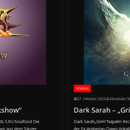
REVIEWS
27. Oktober 2020
Alexander S
akshow“
Dark Sarah – „Gr
s S.R.l./Soulfood Die
Dark Sarah„Grim“Napalm Reco
ehen aus dem Sänger
der Ex-Amberian-Dawn-Vokalis