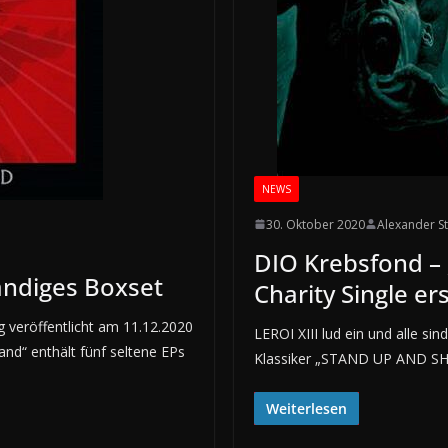
NEWS
30. Oktober 2020
Alexander S
DIO Krebsfond –
ändiges Boxset
Charity Single e
g veröffentlicht am 11.12.2020
LEROI XIII lud ein und alle
and“ enthält fünf seltene EPs
Klassiker „STAND UP AND S
Weiterlesen