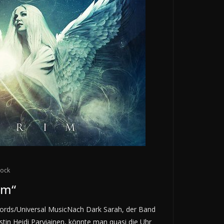
tock
im“
rds/Universal MusicNach Dark Sarah, der Band
tin Heidi Parviainen, könnte man quasi die Uhr