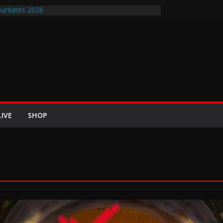
urdates 2026
en-Air-Rockfestival 2026 lädt vom bis 22.
ipfeltreffen ins Wikingerland Haddeby
 kehrt im Sommer 2026 mit den Nightwish
 auf die europäischen Bühnen
BREEZE 2026 u.a. mit Helloween, In Flames,
Saxon und Eisbrecher
ew mit Britta Görtz / Hiraes: An den Auftritt von
ch wohl auch noch auf meinem Sterbebett
LIVE
SHOP