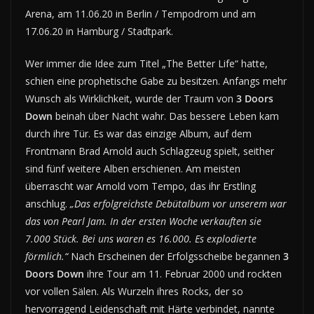
Arena, am 11.06.20 in Berlin / Tempodrom und am
17.06.20 in Hamburg / Stadtpark.
Wer immer die Idee zum Titel „The Better Life“ hatte,
schien eine prophetische Gabe zu besitzen. Anfangs mehr
Wunsch als Wirklichkeit, wurde der Traum von
3 Doors
Down
beinah über Nacht wahr. Das bessere Leben kam
durch ihre Tür. Es war das einzige Album, auf dem
Frontmann Brad Arnold auch Schlagzeug spielt, seither
sind fünf weitere Alben erschienen. Am meisten
überrascht war Arnold vom Tempo, das ihr Erstling
anschlug.
„Das erfolgreichste Debütalbum vor unserem war
das von Pearl Jam. In der ersten Woche verkauften sie
7.000 Stück. Bei uns waren es 16.000. Es explodierte
förmlich.“
Nach Erscheinen der Erfolgsscheibe begannen
3
Doors Down
ihre Tour am 11. Februar 2000 und rockten
vor vollen Sälen. Als Wurzeln ihres Rocks, der so
hervorragend Leidenschaft mit Härte verbindet, nannte