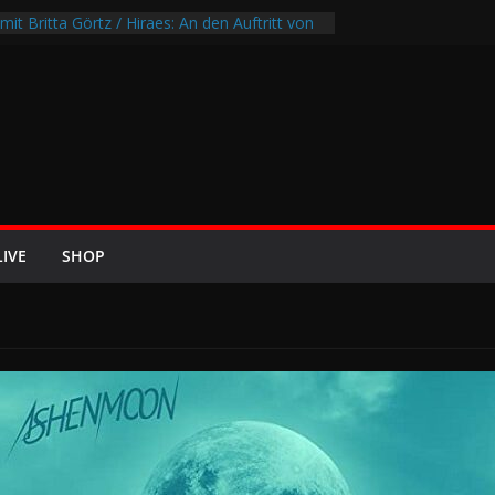
mit Britta Görtz / Hiraes: An den Auftritt von
 wohl auch noch auf meinem Sterbebett
I8HT“
Air-Rockfestival 2026 lädt vom bis 22.
eltreffen ins Wikingerland Haddeby
ehrt im Sommer 2026 mit den Nightwish
f die europäischen Bühnen
EZE 2026 u.a. mit Helloween, In Flames,
on und Eisbrecher
LIVE
SHOP