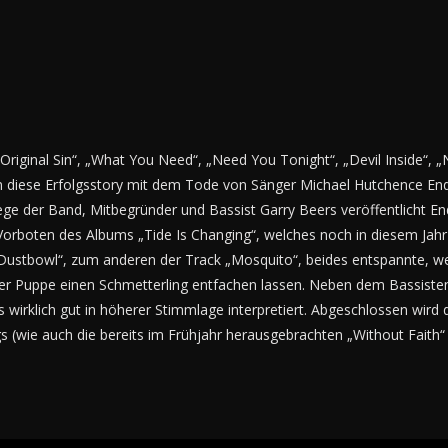
 „Original Sin“, „What You Need“, „Need You Tonight“, „Devil Inside“,
m diese Erfolgsstory mit dem Tode von Sänger Michael Hutchence En
ege der Band, Mitbegründer und Bassist Garry Beers veröffentlicht E
rboten des Albums „Tide Is Changing“, welches noch in diesem Jahr e
Dustbowl“, zum anderen der Track „Mosquito“, beides entspannte, wei
ner Puppe einen Schmetterling entfachen lassen. Neben dem Bassisten
 wirklich gut in höherer Stimmlage interpretiert. Abgeschlossen w
s (wie auch die bereits im Frühjahr herausgebrachten „Without Faith