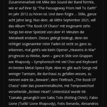
Zusammenarbeit mit Mike den Sound der Band formte,
wie er auf ihrer Ep “The Passageway From Hell To Earth“
im Jahr 2012 zu hören ist. Und dann folgte … Stille, ganze
acht Jahre lang. Nun aber, ab Mitte September 2021, will
das Album “The Book Of Chaos” mit insgesamt zehn
Songs bei einer Spielzeit von über 41 Minuten die
Metalwelt erobern. Dieses gelingt bedingt, denn ein
richtiger sogenannter roter Faden ist nicht so ganz zu
erkennen, mal geht’s wie beim Opener „Heavens In War“
progressiv zu Werke, dann – ganz in Stile von Gruppen
wie Rhapsody – Symphonisch mit viel Chor und Keyboard
im besten Metal Opera Style. Aber es gibt auch Songs mit
weniger Tamtam, die durchaus zu gefallen wissen, zu
nennen wäre da „Beware“, dem Titeltrack „The Book Of
Chaos“ oder das powermetallische, mit Tempowechsel
versehende „Broken Heart“. Unterstützt wurde Mr.
Tzanakis gesanglich von Sakis Tolis (Rotting Christ), Fabio
Lione (Turilli/ Lione Rhapsody), Fotis Benardo, Alexandros