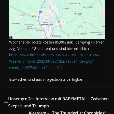
Wochenend-Tickets kosten 85,00€ (inkl. Camping / Parken
zzgl. Versand / Gebühren) und sind hier erhältlich:
https://www.hrrecords.de/STORM-CRUSHER-FESTIVAL-
Weekend-Ticket-2025
https://okticket.de/index.php?
event_id=48730&startReset=ON
Inzwischen sind auch Tagestickets verfügbar.
Unser großes Interview mit BABYMETAL – Zwischen
Skepsis und Triumph
Alestorm – „The Thunderfist Chronicles“