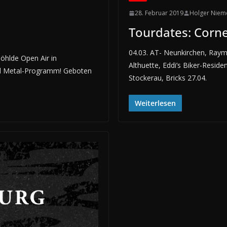
28. Februar 2019
Holger Niem
Tourdates: Corn
04.03. AT- Neunkirchen, Raym
Söhlde Open Air in
Althuette, Eddi’s Biker-Resid
nd Metal-Programm! Geboten
Stockerau, Bricks 27.04.
Weiterlesen