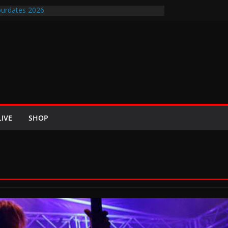
urdates 2026
en-Air-Rockfestival 2026 lädt vom bis 22.
ipfeltreffen ins Wikingerland Haddeby
 kehrt im Sommer 2026 mit den Nightwish
 auf die europäischen Bühnen
BREEZE 2026 u.a. mit Helloween, In Flames,
Saxon und Eisbrecher
ew mit Britta Görtz / Hiraes: An den Auftritt von
ch wohl auch noch auf meinem Sterbebett
LIVE
SHOP