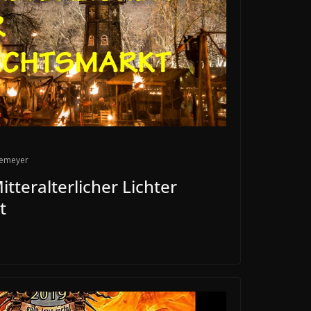
iemeyer
tteralterlicher Lichter
t