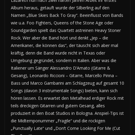
Lazareth nun nach zwei harten Jahren Arbeit ihr erstes
Album heraus, getauft wurde der Silberling auf den
Namen „Blue Skies Back To Gray“. Beeinflusst von Bands
wie u.a. Foo Fighters, Queens of the Stone Age oder
Soundgarden spielt das Quartett astreinen Heavy Stoner
Rock. Wer aber die Band hört und denkt „Jep – die
Amerikaner, die können das“, der täuscht sich aber mal
kräftig, denn die Band wurde nicht in Texas oder
Umgebung gegründet, sondern in Italien. Aber was die
Italiener um Sänger Alessandro D’Amato (Gitarre &
Gesang), Leonardo Riccioni – Gitarre, Marcello Pinna –
Bass und Marco Gambarini am Schlagzeug auf gesamt 10
Songs (davon 3 instrumentale Songs) bieten, kann sich
hören lassen. Es erwartet den Metalhead erdiger Rock mit
teils dreckigen Gitarren und gutem Gesang, alles
produziert in den Boat Studios in Bologna. Anspiel-Tips ist
die Midtemponummer „Fragile“ und die rockigen
„Punctually Late“ und „Don’t Come Looking For Me (Cut