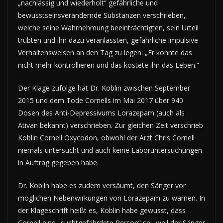
„nachlässig und wiederholt“ gefährliche und
bewusstseinsverändernde Substanzen verschrieben,
welche seine Wahrnehmung beeinträchtigten, sein Urteil
trübten und ihn dazu veranlassten, gefährliche impulsive
Verhaltensweisen an den Tag zu legen: „Er konnte das
nicht mehr kontrollieren und das kostete ihn das Leben.“
Der Klage zufolge hat Dr. Koblin zwischen September
2015 und dem Tode Cornells im Mai 2017 über 940
Dosen des Anti-Depressivums Lorazepam (auch als
Ativan bekannt) verschrieben. Zur gleichen Zeit verschrieb
Koblin Cornell Oxycodon, obwohl der Arzt Chris Cornell
niemals untersucht und auch keine Laboruntersuchungen
in Auftrag gegeben habe.
Dr. Koblin habe es zudem versäumt, den Sänger vor
möglichen Nebenwirkungen von Lorazepam zu warnen. In
der Klageschrift heißt es, Koblin habe gewusst, dass
Cornell eine „suchtgefährdete Person“ sei, weil der Sänger