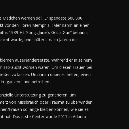
te Mädchen werden soll. Er spendete 500.000
rekt vor den Toren Memphis. Tyler nahm an einer
smiths 1989-Hit-Song „Janie’s Got a Gun“ benannt
raucht wurde, und später – nach Jahren des
tproblemen auseinandersetzte. Während er in seinem
h missbraucht worden waren. Um diesen Frauen bei
ießen zu lassen. Um ihnen dabei zu helfen, einen
r im ganzen Land betreiben.
anzielle Unterstützung zu generieren, um
Schmerz von Missbrauch oder Trauma zu überwinden.
hen/Frauen so lange bleiben können, wie sie es
cht hat. Das erste Center wurde 2017 in Atlanta