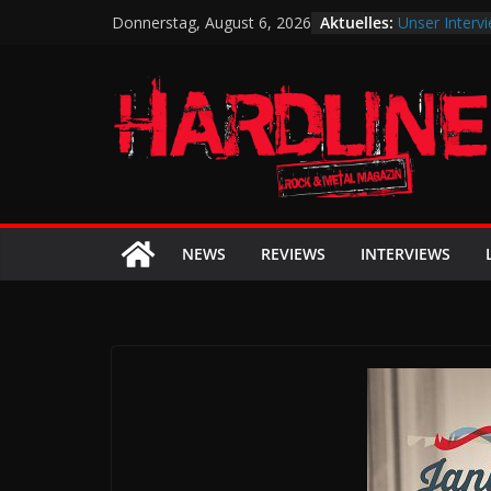
Zum
Aktuelles:
Unser Intervi
Donnerstag, August 6, 2026
Inhalt
2025 werde i
denken …
springen
Mythemia To
Das Baltic Op
August zum G
Anette Olzon
Songs zurück
Das SUMMER 
Arch Enemy, 
NEWS
REVIEWS
INTERVIEWS