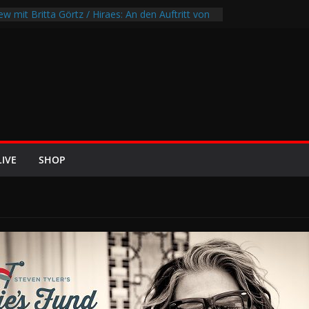
ew mit Britta Görtz / Hiraes: An den Auftritt von
ch wohl auch noch auf meinem Sterbebett
urdates 2026
en-Air-Rockfestival 2026 lädt vom bis 22.
ipfeltreffen ins Wikingerland Haddeby
 kehrt im Sommer 2026 mit den Nightwish
 auf die europäischen Bühnen
BREEZE 2026 u.a. mit Helloween, In Flames,
Saxon und Eisbrecher
LIVE
SHOP