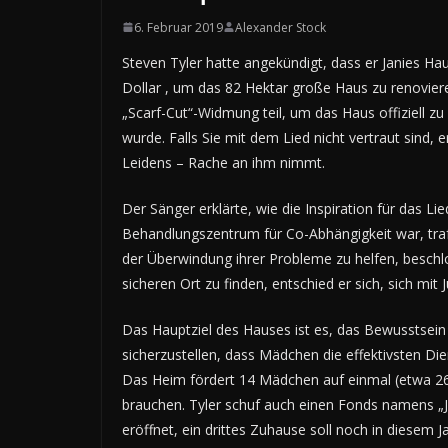
6. Februar 2019
Alexander Stock
Steven Tyler hatte angekündigt, dass er Janies H
Dollar , um das 82 Hektar große Haus zu renoviere
„Scarf-Cut“-Widmung teil, um das Haus offiziell zu
wurde. Falls Sie mit dem Lied nicht vertraut sind
Leidens – Rache an ihm nimmt.
Der Sänger erklärte, wie die Inspiration für das L
Behandlungszentrum für Co-Abhängigkeit war, tra
der Überwindung ihrer Probleme zu helfen, beschlo
sicheren Ort zu finden, entschied er sich, sich mi
Das Hauptziel des Hauses ist es, das Bewusstsein
sicherzustellen, dass Mädchen die effektivsten D
Das Heim fördert 14 Mädchen auf einmal (etwa 26-
brauchen. Tyler schuf auch einen Fonds namens „Jan
eröffnet, ein drittes Zuhause soll noch in diesem J