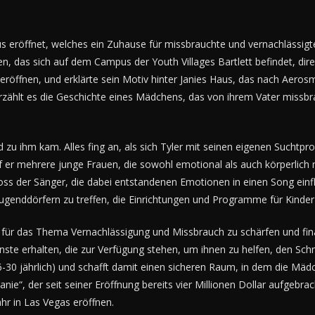
aus eröffnet, welches ein Zuhause für missbrauchte und vernachlässig
n, das sich auf dem Campus der Youth Villages Bartlett befindet, di
 eröffnen, und erklärte sein Motiv hinter Janies Haus, das nach Aero
, erzählt es die Geschichte eines Mädchens, das von ihrem Vater missb
ied zu ihm kam. Alles fing an, als sich Tyler mit seinen eigenen Such
f er mehrere junge Frauen, die sowohl emotional als auch körperlic
ss der Sänger, die dabei entstandenen Emotionen in einen Song einfl
t Jugenddörfern zu treffen, die Einrichtungen und Programme für Kinde
 für das Thema Vernachlässigung und Missbrauch zu schärfen und fin
ienste erhalten, die zur Verfügung stehen, um ihnen zu helfen, den 
30 jährlich) und schafft damit einen sicheren Raum, in dem die Mädc
ie“, der seit seiner Eröffnung bereits vier Millionen Dollar aufgebra
ahr in Las Vegas eröffnen.