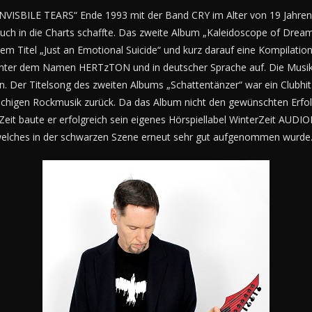
INVISBILE TEARS“ Ende 1993 mit der Band CRY im Alter von 19 Jahren.
auch in die Charts schaffte. Das zweite Album „Kaleidoscope of Dream
m Titel „Just an Emotional Suicide“ und kurz darauf eine Kompilatio
 unter dem Namen HERTzTON und in deutscher Sprache auf. Die Musi
n. Der Titelsong des zweiten Albums „Schattentänzer“ war ein Clubh
achigen Rockmusik zurück. Da das Album nicht den gewünschten Erfolg
 Zeit baute er erfolgreich sein eigenes Hörspiellabel WinterZeit AU
, welches in der schwarzen Szene erneut sehr gut aufgenommen wurde