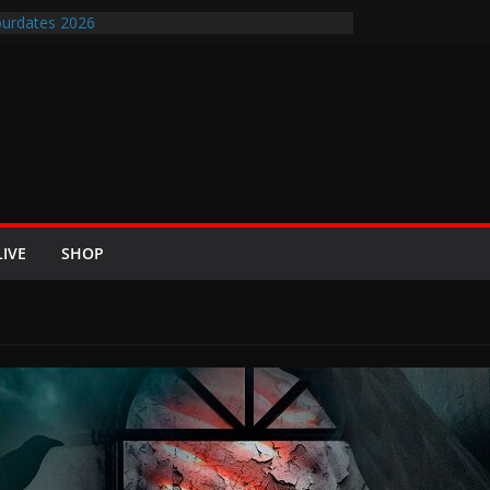
urdates 2026
en-Air-Rockfestival 2026 lädt vom bis 22.
ipfeltreffen ins Wikingerland Haddeby
 kehrt im Sommer 2026 mit den Nightwish
 auf die europäischen Bühnen
BREEZE 2026 u.a. mit Helloween, In Flames,
Saxon und Eisbrecher
ew mit Britta Görtz / Hiraes: An den Auftritt von
ch wohl auch noch auf meinem Sterbebett
LIVE
SHOP