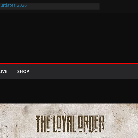
urdates 2026
en-Air-Rockfestival 2026 lädt vom bis 22.
ipfeltreffen ins Wikingerland Haddeby
 kehrt im Sommer 2026 mit den Nightwish
 auf die europäischen Bühnen
BREEZE 2026 u.a. mit Helloween, In Flames,
Saxon und Eisbrecher
ew mit Britta Görtz / Hiraes: An den Auftritt von
ch wohl auch noch auf meinem Sterbebett
LIVE
SHOP