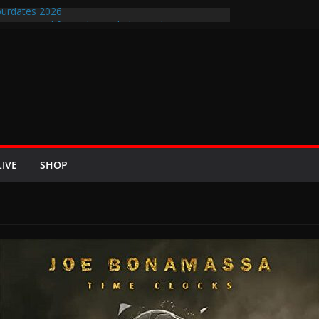
urdates 2026
en-Air-Rockfestival 2026 lädt vom bis 22.
ipfeltreffen ins Wikingerland Haddeby
 kehrt im Sommer 2026 mit den Nightwish
 auf die europäischen Bühnen
BREEZE 2026 u.a. mit Helloween, In Flames,
Saxon und Eisbrecher
ew mit Britta Görtz / Hiraes: An den Auftritt von
ch wohl auch noch auf meinem Sterbebett
LIVE
SHOP