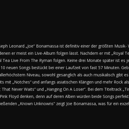
eph Leonard „Joe“ Bonamassa ist definitiv einer der größten Musik-
 denen er meist ein Live-Album folgen lässt. Nachdem er mit „Royal T
al Tea Live From The Ryman folgen. Keine drei Monate später ist es je
10 neuen Songs bestückt bei einer Laufzeit von fast 57 Minuten. Gebo
 allerhöchstem Niveau, sowohl gesanglich als auch musikalisch gibt 
s mit „Notches“ und anfangs asiatischen Klängen und mehr Rock als B
rt That Never Waits“ und „Hanging On A Loser“. Bei dem Titeltrack „Tim
Pink Floyd denken, denn auf deren Alben würden beide Songs perfekt 
ießenden „Known Unknowns“ zeigt Joe Bonamassa, was für ein exzellen