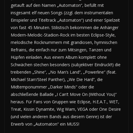
getauft auf den Namen „Automaton“, befüllt mit
insgesamt elf neuen Songs (zzgl. dem instrumentalen
Einspieler und Titeltrack „Automaton“) und einer Spielzeit
von fast 45 Minuten. Stilistisch bekommen die Anhänger
Modern-Melodic-Stadion-Rock im besten Eclipse-Style,
melodische Rocknummern mit grandiosen, hymnischen
Refrains, die einfach nur zum Mitsingen, Tanzen und
Hüpfen einladen. Aus einem Album komplett ohne
Schwächen stechen besonders (subjektiver Eindruck!!) die
treibenden „Shine“, „No Man’s Land“, „Powerline“ (feat.
Michael Starr/Steel Panther), „We Die Hard“, die
Midtemponummer „Darker Minds“ oder die
abschließende Ballade „I Can’t Move On (Without You)“
heraus. Für Fans von Gruppen wie Eclipse, H.E.A.T., WET,
Treat, Kissin Dynamite, Wig Wam, VEGA oder One Desire
(und vielen anderen Bands aus diesem Genre) ist der
Erwerb von „Automaton“ ein MUSS!