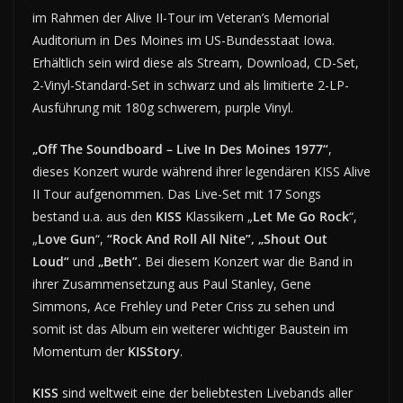
im Rahmen der Alive II-Tour im Veteran’s Memorial
Auditorium in Des Moines im US-Bundesstaat Iowa.
Erhältlich sein wird diese als Stream, Download, CD-Set,
2-Vinyl-Standard-Set in schwarz und als limitierte 2-LP-
Ausführung mit 180g schwerem, purple Vinyl.
„Off The Soundboard – Live In Des Moines 1977“
,
dieses Konzert wurde während ihrer legendären KISS Alive
II Tour aufgenommen. Das Live-Set mit 17 Songs
bestand u.a. aus den
KISS
Klassikern „
Let Me Go Rock
“,
„
Love Gun
“,
“Rock And Roll All Nite”, „Shout Out
Loud“
und
„Beth”.
Bei diesem Konzert war die Band in
ihrer Zusammensetzung aus Paul Stanley, Gene
Simmons, Ace Frehley und Peter Criss zu sehen und
somit ist das Album ein weiterer wichtiger Baustein im
Momentum der
KISStory
.
KISS
sind weltweit eine der beliebtesten Livebands aller