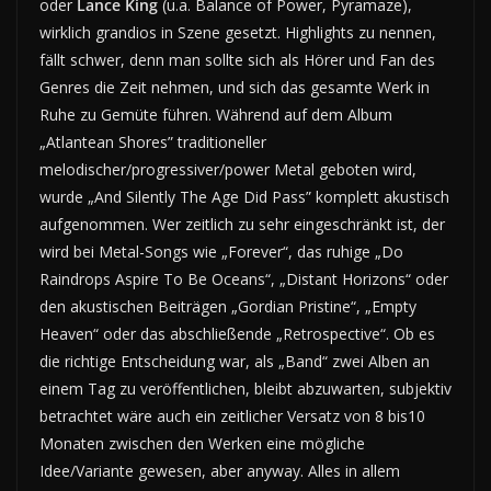
oder
Lance King
(u.a. Balance of Power, Pyramaze),
wirklich grandios in Szene gesetzt. Highlights zu nennen,
fällt schwer, denn man sollte sich als Hörer und Fan des
Genres die Zeit nehmen, und sich das gesamte Werk in
Ruhe zu Gemüte führen. Während auf dem Album
„Atlantean Shores” traditioneller
melodischer/progressiver/power Metal geboten wird,
wurde „And Silently The Age Did Pass” komplett akustisch
aufgenommen. Wer zeitlich zu sehr eingeschränkt ist, der
wird bei Metal-Songs wie „Forever“, das ruhige „Do
Raindrops Aspire To Be Oceans“, „Distant Horizons“ oder
den akustischen Beiträgen „Gordian Pristine“, „Empty
Heaven“ oder das abschließende „Retrospective“. Ob es
die richtige Entscheidung war, als „Band“ zwei Alben an
einem Tag zu veröffentlichen, bleibt abzuwarten, subjektiv
betrachtet wäre auch ein zeitlicher Versatz von 8 bis10
Monaten zwischen den Werken eine mögliche
Idee/Variante gewesen, aber anyway. Alles in allem