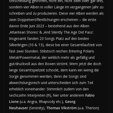
Entscheidung getroffen, nicht ein, nicht zwei oder gar drei,
sondern vier Alben in voller Länge im vergangenen Jahr zu
schreiben und zu produzieren. Diese vier Alben werden als
zwei Doppelveröffentlichungen erscheinen – die erste
davon Ende Juni 2023 – bestehend aus den Alben
‚Atlantean Shores‘ & ‚And Silently The Age Did Pass‘.
Insgesamt fanden 23 Songs Platz auf den beiden
Silberlingen (10 & 13), diese bei einer Gesamtlaufzeit von
fast zwei Stunden. Stilistisch reichen Entering Polaris
Metal/Powermetal, der wirklich mehr als gefällig und
gut/druckvoll aus den Boxen strömt. Wem jetzt die doch
lange Gesamtspielzeit schockt, dem kann ein wenig die
Sorge genommen werden, denn die Songs sind
abwechslungsreich und unterscheiden sich zum Teil
erheblich voneinander. Stimmlich zudem von den
sechszehn Interpreten (!!!), hier unter anderem
Fabio
Lione
(u.a. Angra, Rhapsody etc.),
Georg
Neuhauser
(Serenity),
Thomas Vikström
(u.a. Therion)