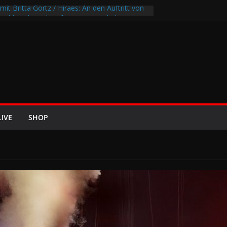
mit Britta Görtz / Hiraes: An den Auftritt von
 wohl auch noch auf meinem Sterbebett
I8HT“
Air-Rockfestival 2026 lädt vom bis 22.
eltreffen ins Wikingerland Haddeby
ehrt im Sommer 2026 mit den Nightwish
f die europäischen Bühnen
EZE 2026 u.a. mit Helloween, In Flames,
on und Eisbrecher
LIVE
SHOP