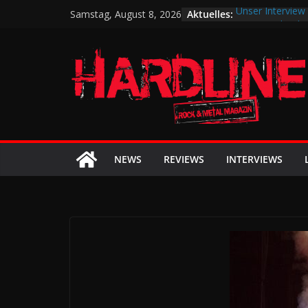
Zum
Aktuelles:
Unser Interview 
Samstag, August 8, 2026
Inhalt
2025 werde ich
denken …
springen
Shinedown – „E
Das Baltic Open-
August zum Gipf
Anette Olzon k
Songs zurück au
Das SUMMER BRE
Arch Enemy, Sax
NEWS
REVIEWS
INTERVIEWS