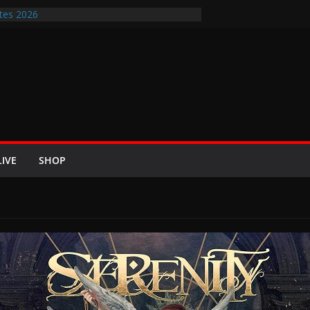
tes 2026
ir-Rockfestival 2026 lädt vom bis 22.
treffen ins Wikingerland Haddeby
rt im Sommer 2026 mit den Nightwish
 die europäischen Bühnen
E 2026 u.a. mit Helloween, In Flames,
n und Eisbrecher
t Britta Görtz / Hiraes: An den Auftritt von
ohl auch noch auf meinem Sterbebett
LIVE
SHOP