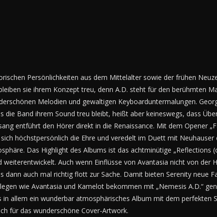
torischen Persönlichkeiten aus dem Mittelalter sowie der frühen Neu
leiben sie ihrem Konzept treu, denn A.D. steht für den berühmten 
underschönen Melodien und gewaltigen Keyboarduntermalungen. Georg 
s die Band ihrem Sound treu bleibt, heißt aber keineswegs, dass Übe
ang entführt den Hörer direkt in die Renaissance. Mit dem Opener „
t sich höchstpersönlich die Ehre und veredelt im Duett mit Neuhause
häre. Das Highlight des Albums ist das achtminütige „Reflections (of 
and weiterentwickelt. Auch wenn Einflüsse von Avantasia nicht von der
es dann auch mal richtig flott zur Sache. Damit bieten Serenity neue
legen wie Avantasia und Kamelot bekommen mit „Nemesis A.D.“ genau
in allem ein wunderbar atmosphärisches Album mit dem perfekten So
och für das wunderschöne Cover-Artwork.