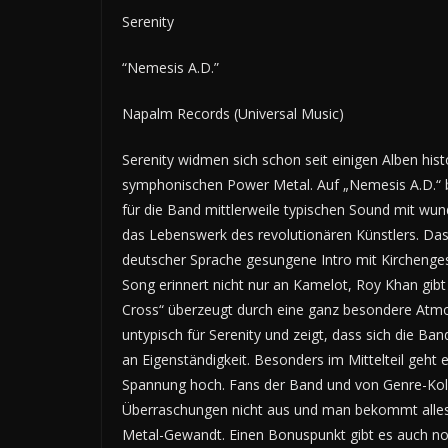
Serenity
“Nemesis A.D.”
Napalm Records (Universal Music)
Serenity widmen sich schon seit einigen Alben his
symphonischen Power Metal. Auf „Nemesis A.D.“ b
für die Band mittlerweile typischen Sound mit w
das Lebenswerk des revolutionären Künstlers. Das
deutscher Sprache gesungene Intro mit Kirchenges
Song erinnert nicht nur an Kamelot, Roy Khan gib
Cross“ überzeugt durch eine ganz besondere Atmosp
untypisch für Serenity und zeigt, dass sich die B
an Eigenständigkeit. Besonders im Mittelteil geht 
Spannung hoch. Fans der Band und von Genre-Kol
Überraschungen nicht aus und man bekommt alles 
Metal-Gewandt. Einen Bonuspunkt gibt es auch n