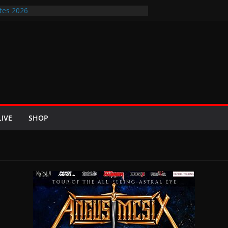
tes 2026
ir-Rockfestival 2026 lädt vom bis 22.
treffen ins Wikingerland Haddeby
rt im Sommer 2026 mit den Nightwish
 die europäischen Bühnen
E 2026 u.a. mit Helloween, In Flames,
n und Eisbrecher
t Britta Görtz / Hiraes: An den Auftritt von
ohl auch noch auf meinem Sterbebett
LIVE
SHOP