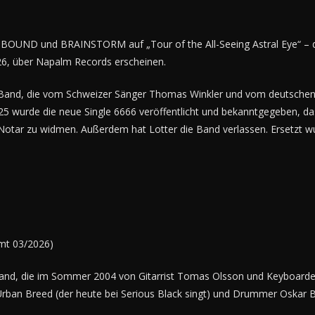
ND und BRAINSTORM auf „Tour of the All-Seeing Astral Eye“ – d
2026, über Napalm Records erscheinen.
l-Band, die vom Schweizer Sänger Thomas Winkler und vom deutschen 
 wurde die neue Single 6666 veröffentlicht und bekanntgegeben, das
s Notar zu widmen. Außerdem hat Lotter die Band verlassen. Ersetzt
mmt 03/2026)
nd, die im Sommer 2004 von Gitarrist Tomas Olsson und Keyboarder F
an Breed (der heute bei Serious Black singt) und Drummer Oskar Bel