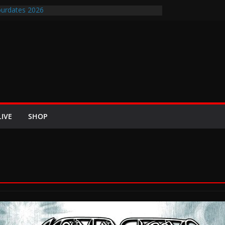
urdates 2026
en-Air-Rockfestival 2026 lädt vom bis 22.
ipfeltreffen ins Wikingerland Haddeby
 kehrt im Sommer 2026 mit den Nightwish
 auf die europäischen Bühnen
BREEZE 2026 u.a. mit Helloween, In Flames,
Saxon und Eisbrecher
ew mit Britta Görtz / Hiraes: An den Auftritt von
ch wohl auch noch auf meinem Sterbebett
LIVE
SHOP