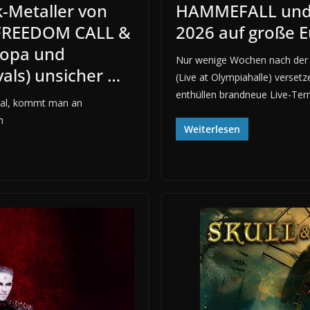
-Metaller von
HAMMEFALL und 
FREEDOM CALL &
2026 auf große 
ropa und
Nur wenige Wochen nach der A
vals) unsicher …
(Live at Olympiahalle) verse
enthüllen brandneue Live-Ter
tal, kommt man an
m
Weiterlesen