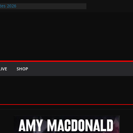
tes 2026
ir-Rockfestival 2026 lädt vom bis 22.
treffen ins Wikingerland Haddeby
rt im Sommer 2026 mit den Nightwish
 die europäischen Bühnen
E 2026 u.a. mit Helloween, In Flames,
n und Eisbrecher
t Britta Görtz / Hiraes: An den Auftritt von
ohl auch noch auf meinem Sterbebett
LIVE
SHOP