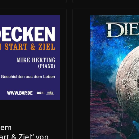
uem
rt & Ziel“ von