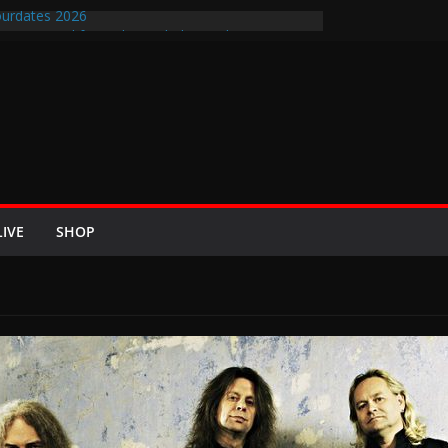
urdates 2026
en-Air-Rockfestival 2026 lädt vom bis 22.
ipfeltreffen ins Wikingerland Haddeby
 kehrt im Sommer 2026 mit den Nightwish
 auf die europäischen Bühnen
BREEZE 2026 u.a. mit Helloween, In Flames,
Saxon und Eisbrecher
ew mit Britta Görtz / Hiraes: An den Auftritt von
ch wohl auch noch auf meinem Sterbebett
LIVE
SHOP