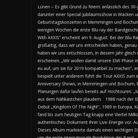
Lünen – Es gibt Grund zu feiern: anlässlich des 30
darunter einer Special-Jubiläumsshow in Wacken u
Geburtstagskonzerten in Memmingen und Bochum w
wenigen Wochen die erste Blu-ray der Bandgeschi
With AXXIS“ erscheint am 9. August. Bei der Blu R
großartig, dass wir uns entschieden haben, genau d
haben wir uns entschlossen, in diesem Jahr gleich
erscheinen. „Wir wollen damit unsere EMI Phase i
eu auf, um sie für 2019 kompatibel zu machen“, er
bespielt unter anderem führt die Tour AXXIS zum 
Anniversary Shows, in Memmingen und Bochum, be
Planungen dafür laufen bereits auf Hochtouren. „
aus dem Nähkästchen plaudern. 1988 nach der Ein
Debüt „Kingdom Of The Night“, 1989 in Europa, Kan
fand bis zum heutigen Tag knapp eine Viertel Millio
authentisches Dokument ihrer Live-Energie vor. Au
Dieses Album markierte damals einen wichtigen Du
um die erste internationale Produktion der Band