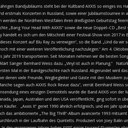
-jährigen Bandjubiläums steht bei der Kultband AXXIS so einiges ins Ha
nd erstmals Konzerten in Russland, sowie einer Jubiläumstournee in
erden die Nordrhein-Westfalen ihren dreißigsten Geburtstag feier
chte „Bang Your Head With AXXIS“ sowie die neue Doppel–CD „Best 
ay handelt es sich um den Mitschnitt einer Festival-Show von 2017 in
ieses Konzert auf Blu Ray zu verewigen“, so die Band. „Und da wir sch
 noch mit einer weiteren Veröffentlichung nachzulegen.“ Am 4. Oktobe
ns Jahr 2019 transportieren. Seit Monaten nehmen wir die besten So
klärt Sänger Bernhard Weiss dazu. „Vinyl ist auch in Planung.“ Natürl
ersten Mal in der Bandgeschichte nach Russland. Abgerundet wird da
i denen viele Freunde, Wegbegleiter und Gäste mit den Musikern z
Manche sagen auch AXXIS Rock Revue dazu“, verrät Bernhard Weiss sc
sendung eines einzigen Demotitels wurde die Band AXXIS von der Ma
ada, Japan, Australien und den USA veröffentlicht, ging sofort in ü
n Käufer. „Axxis II“ geriet 1990 ähnlich erfolgreich, und ein Jahr spät
ch das ambitionierte „The Big Thrill“-Album avancierte 1993 mitsamt 
rchbruch in der Laufbahn des Quintetts. Produziert von Joey Balin u
.
In den vergangenen Jahren haben AXXIS einige tausend Flugmeilen abge