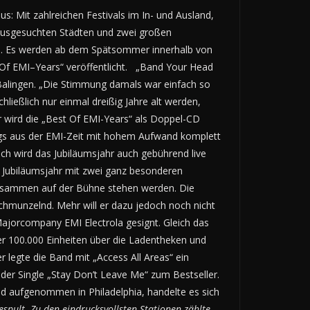
us: Mit zahlreichen Festivals im In- und Ausland,
 ausgesuchten Städten und zwei großen
n. Es werden ab dem Spätsommer innerhalb von
Of EMI–Years“ veröffentlicht. „Band Your Head
 Balingen. „Die Stimmung damals war einfach so
ließlich nur einmal dreißig Jahre alt werden,
r wird die „Best Of EMI-Years“ als Doppel-CD
ngs aus der EMI-Zeit mit hohem Aufwand komplett
ich wird das Jubiläumsjahr auch gebührend live
s Jubiläumsjahr mit zwei ganz besonderen
usammen auf der Bühne stehen werden. Die
hmunzelnd. Mehr will er dazu jedoch noch nicht
jorcompany EMI Electrola gesignt. Gleich das
ber 100.000 Einheiten über die Ladentheken und
er legte die Band mit „Access All Areas“ ein
der Single „Stay Don’t Leave Me“ zum Bestseller.
nd aufgenommen in Philadelphia, handelte es sich
spult. Zu den eindrucksvollsten Stationen zählte