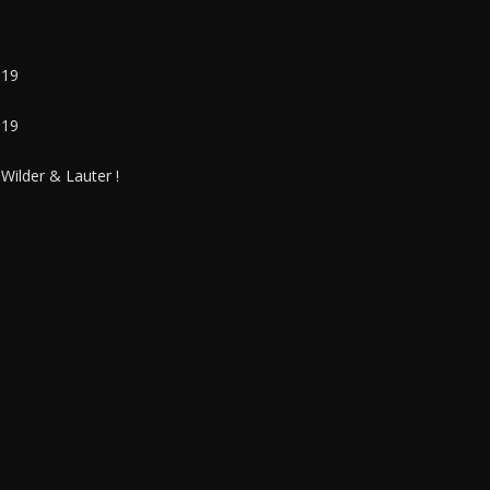
019
019
ilder & Lauter !