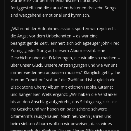
wurde kurz vor dem amerikanischen Lockdown
fertiggestellt und die darauf enthaltenen dreizehn Songs
sind weitgehend emotional und hymnisch.
„Während der Aufnahmesessions spürten wir regelrecht
die Angst vor dem Unbekannten – es war eine
beängstigende Zeit“, erinnert sich Schlagzeuger John-Fred
Young. „Jeder Song auf diesem Album erzählt eine
Geschichte über die Erfahrungen, die wir alle so machen –
über unser Glück, unsere Anstrengungen und wie wir uns
immer wieder neu anpassen müssen.“ Klanglich geht „The
Human Condition“ voll auf die Zwölf und ist zugleich ein
Black Stone Cherry Album mit etlichen Hooks. Gitarrist
und Sänger Ben Wells ergänzt: „Wir haben die Verstärker
bis an den Anschlag aufgedreht, das Schlagzeug kickt dir
ins Gesicht und wir haben ein paar schöne schwere
Gitarrenriffs rausgehauen. Nach neunzehn Jahren und
beim siebten Album wollten wir beweisen, dass wir es
immer noch draufhaben. Dieses Album fühlt sich wie eine