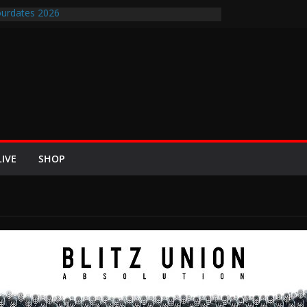
urdates 2026
en-Air-Rockfestival 2026 lädt vom bis 22.
ipfeltreffen ins Wikingerland Haddeby
 kehrt im Sommer 2026 mit den Nightwish
 auf die europäischen Bühnen
BREEZE 2026 u.a. mit Helloween, In Flames,
Saxon und Eisbrecher
ew mit Britta Görtz / Hiraes: An den Auftritt von
ch wohl auch noch auf meinem Sterbebett
LIVE
SHOP