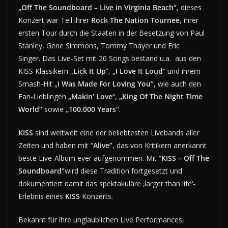
„Off The Soundboard – Live in Virginia Beach“
, dieses
Konzert war Teil ihrer
Rock The Nation Tournee
, ihrer
ersten Tour durch die Staaten in der Besetzung von Paul
Stanley, Gene Simmons, Tommy Thayer und Eric
Singer. Das Live-Set mit 20 Songs bestand u.a. aus den
KISS Klassikern „
Lick It Up
“, „
I Love It Loud
“ und ihrem
Smash-Hit „
I Was Made For Loving You“
, wie auch den
Fan-Lieblingen
„Makin‘ Love
“,
„King Of The Night Time
World“
sowie
„100.000 Years“
.
KISS
sind weltweit eine der beliebtesten Livebands aller
Zeiten und haben mit “
Alive”
, das von Kritikern anerkannt
beste Live-Album ever aufgenommen. Mit “
KISS – Off The
Soundboard”
wird diese Tradition fortgesetzt und
dokumentiert damit das spektakuläre ‚larger than life‘-
Erlebnis eines
KISS
Konzerts.
Bekannt für ihre unglaublichen Live Performances,