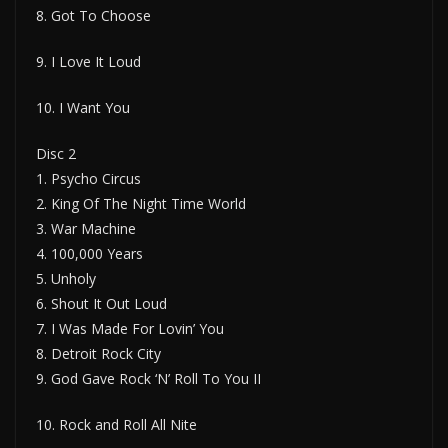
8. Got To Choose
9. I Love It Loud
10. I Want You
Disc 2
1. Psycho Circus
2. King Of The Night Time World
3. War Machine
4. 100,000 Years
5. Unholy
6. Shout It Out Loud
7. I Was Made For Lovin’ You
8. Detroit Rock City
9. God Gave Rock ‘N’ Roll To You II
10. Rock and Roll All Nite