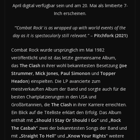
April digital verfügbar sein und am 20. Mai als limitierte 7-
Inch erscheinen.
“‘Combat Rock’ is as wrapped up with world events of the
day as it is spectacularly still relevant.”
–
Pitchfork (2021)
Combat Rock wurde ursprünglich im Mai 1982
veröffentlicht und ist das letzte gemeinsame Album,
das
The Clash
in ihrer wohl bekanntesten Besetzung (
Joe
Strummer
,
Mick Jones
,
Paul Simonon
und
Topper
Headon
) einspielten. Die LP avancierte zum
meistverkauften Album der Band und sorgte auch für die
besten Chartplatzierungen in den USA und
Großbritannien, die
The Clash
in ihrer Karriere erreichten.
Ein Blick auf die Titelliste erklärt den Erfolg. Das Album
enthält mit
„Should I Stay Or Should I Go“
und „
Rock
The Casbah“
zwei der bekanntesten Songs der Band und
mit
„Straight To Hell“
und
„Know Your Rights“
weitere