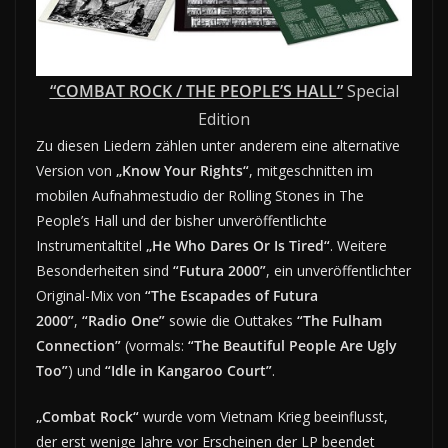
“COMBAT ROCK / THE PEOPLE’S HALL”
Special
Edition
Zu diesen Liedern zählen unter anderem eine alternative
Version von
„Know Your Rights“
, mitgeschnitten im
mobilen Aufnahmestudio der Rolling Stones in The
People’s Hall und der bisher unveröffentlichte
Instrumentaltitel
„He Who Dares Or Is Tired“
. Weitere
Besonderheiten sind
“Futura 2000”
, ein unveröffentlichter
Original-Mix von
“The Escapades of Futura
2000”
,
“Radio One”
sowie die Outtakes
“The Fulham
Connection”
(vormals:
“The Beautiful People Are Ugly
Too”
) und
“Idle in Kangaroo Court”
.
„Combat Rock“
wurde vom Vietnam Krieg beeinflusst,
der erst wenige Jahre vor Erscheinen der LP beendet