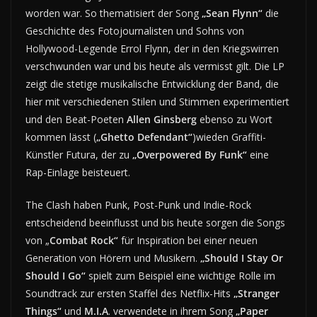
worden war. So thematisiert der Song
„Sean Flynn“
die
Geschichte des Fotojournalisten und Sohns von
Hollywood-Legende Errol Flynn, der in den Kriegswirren
verschwunden war und bis heute als vermisst gilt. Die LP
zeigt die stetige musikalische Entwicklung der Band, die
hier mit verschiedenen Stilen und Stimmen experimentiert
und den Beat-Poeten
Allen Ginsberg
ebenso zu Wort
kommen lässt (
„Ghetto Defendant“
)wieden Graffiti-
Künstler Futura, der zu
„Overpowered By Funk“
eine
Rap-Einlage beisteuert.
The Clash haben Punk, Post-Punk und Indie-Rock
entscheidend beeinflusst und bis heute sorgen die Songs
von „
Combat Rock“
für Inspiration bei einer neuen
Generation von Hörern und Musikern.
„Should I Stay Or
Should I Go“
spielt zum Beispiel eine wichtige Rolle im
Soundtrack zur ersten Staffel des Netflix-Hits
„Stranger
Things“
und
M.I.A
. verwendete in ihrem Song
„Paper