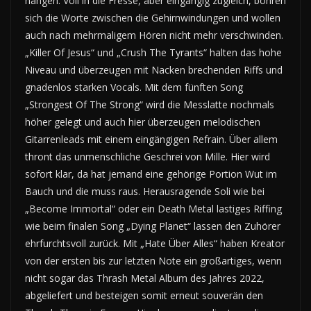
hängen. Voll in die Fresse, aber eingängig zugleich, bohren
sich die Worte zwischen die Gehirnwindungen und wollen
auch nach mehrmaligem Hören nicht mehr verschwinden.
„Killer Of Jesus“ und „Crush The Tyrants“ halten das hohe
Niveau und überzeugen mit Nacken brechenden Riffs und
gnadenlos starken Vocals. Mit dem fünften Song
„Strongest Of The Strong“ wird die Messlatte nochmals
höher gelegt und auch hier überzeugen melodischen
Gitarrenleads mit einem eingängigen Refrain. Über allem
thront das unmenschliche Geschrei von Mille. Hier wird
sofort klar, da hat jemand eine gehörige Portion Wut im
Bauch und die muss raus. Herausragende Soli wie bei
„Become Immortal“ oder ein Death Metal lastiges Riffing
wie beim finalen Song „Dying Planet“ lassen den Zuhörer
ehrfurchtsvoll zurück. Mit „Hate Über Alles“ haben Kreator
von der ersten bis zur letzten Note ein großartiges, wenn
nicht sogar das Thrash Metal Album des Jahres 2022,
abgeliefert und besteigen somit erneut souverän den