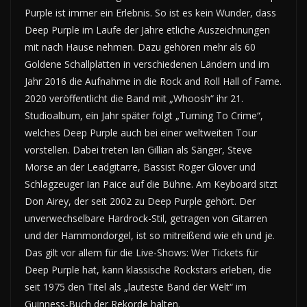
Purple ist immer ein Erlebnis. So ist es kein Wunder, dass
Deep Purple im Laufe der Jahre etliche Auszeichnungen
mit nach Hause nehmen. Dazu gehören mehr als 60
Goldene Schallplatten in verschiedenen Ländern und im
Jahr 2016 die Aufnahme in die Rock and Roll Hall of Fame.
2020 veröffentlicht die Band mit „Whoosh“ ihr 21.
Studioalbum, ein Jahr später folgt „Turning To Crime“,
welches Deep Purple auch bei einer weltweiten Tour
vorstellen. Dabei treten Ian Gillian als Sänger, Steve
Morse an der Leadgitarre, Bassist Roger Glover und
Schlagzeuger Ian Paice auf die Bühne. Am Keyboard sitzt
Don Airey, der seit 2002 zu Deep Purple gehört. Der
unverwechselbare Hardrock-Stil, getragen von Gitarren
und der Hammondorgel, ist so mitreißend wie eh und je.
Das gilt vor allem für die Live-Shows: Wer Tickets für
Deep Purple hat, kann klassische Rockstars erleben, die
seit 1975 den Titel als „lauteste Band der Welt“ im
Guinness-Buch der Rekorde halten.