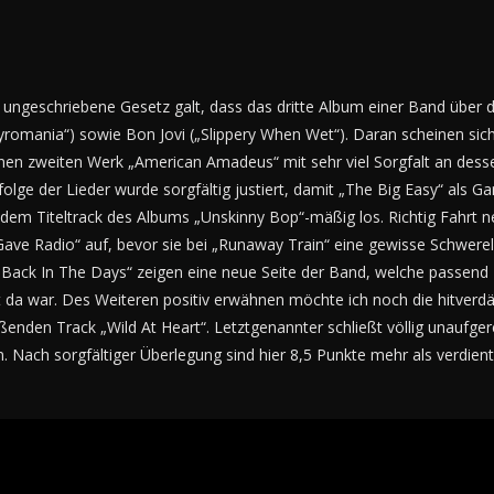
as ungeschriebene Gesetz galt, dass das dritte Album einer Band übe
„Pyromania“) sowie Bon Jovi („Slippery When Wet“). Daran scheinen s
nen zweiten Werk „American Amadeus“ mit sehr viel Sorgfalt an dess
olge der Lieder wurde sorgfältig justiert, damit „The Big Easy“ als Ga
t dem Titeltrack des Albums „Unskinny Bop“-mäßig los. Richtig Fahrt 
ave Radio“ auf, bevor sie bei „Runaway Train“ eine gewisse Schwerel
ack In The Days“ zeigen eine neue Seite der Band, welche passend z
 da war. Des Weiteren positiv erwähnen möchte ich noch die hitverdä
nden Track „Wild At Heart“. Letztgenannter schließt völlig unaufger
. Nach sorgfältiger Überlegung sind hier 8,5 Punkte mehr als verdient