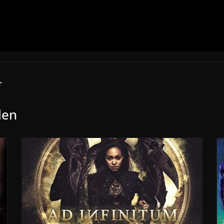
r
len