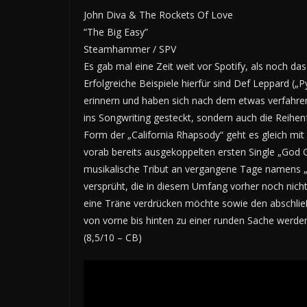
John Diva & The Rockets Of Love
“The Big Easy”
Steamhammer / SPV
Es gab mal eine Zeit weit vor Spotify, als noch d
Erfolgreiche Beispiele hierfür sind Def Leppard (
erinnern und haben sich nach dem etwas verfahre
ins Songwriting gesteckt, sondern auch die Reihenf
Form der „California Rhapsody“ geht es gleich mi
vorab bereits ausgekoppelten ersten Single „God G
musikalische Tribut an vergangene Tage namens „B
versprüht, die in diesem Umfang vorher noch nicht
eine Träne verdrücken möchte sowie den abschließe
von vorne bis hinten zu einer runden Sache werden
(8,5/10 – CB)