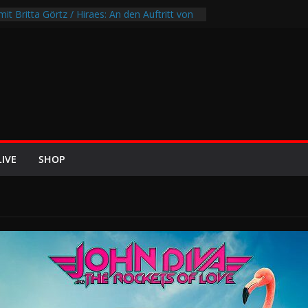
it Britta Görtz / Hiraes: An den Auftritt von
wohl auch noch auf meinem Sterbebett
I8HT“
Air-Rockfestival 2026 lädt vom bis 22.
ltreffen ins Wikingerland Haddeby
hrt im Sommer 2026 mit den Nightwish
f die europäischen Bühnen
ZE 2026 u.a. mit Helloween, In Flames,
on und Eisbrecher
LIVE
SHOP