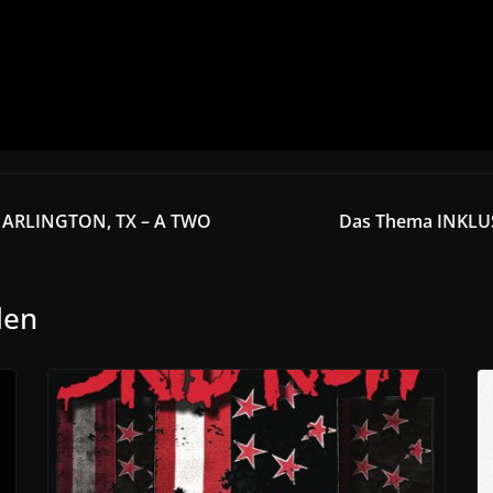
ARLINGTON, TX – A TWO
Das Thema INKLU
len