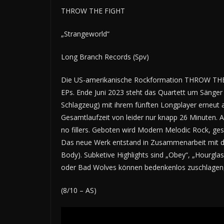
THROW THE FIGHT
„Strangeworld“
Long Branch Records (Spv)
Die US-amerikanische Rockformation THROW THE FIG
EPs. Ende Juni 2023 steht das Quartett um Sänger 
Schlagzeug) mit ihrem fünften Longplayer erneut a
Gesamtlaufzeit von leider nur knapp 26 Minuten. A
no fillers. Geboten wird Modern Melodic Rock, ge
Das neue Werk entstand in Zusammenarbeit mit de
Body). Subketive Highlights sind „Obey“, „Hourgl
oder Bad Wolves können bedenkenlos zuschlagen, e
(8/10 – AS)