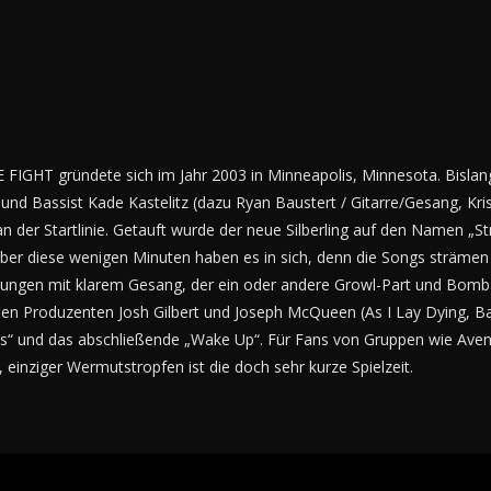
HT gründete sich im Jahr 2003 in Minneapolis, Minnesota. Bislang ve
und Bassist Kade Kastelitz (dazu Ryan Baustert / Gitarre/Gesang, Kris
n der Startlinie. Getauft wurde der neue Silberling auf den Namen „St
ber diese wenigen Minuten haben es in sich, denn die Songs strämen 
sungen mit klarem Gesang, der ein oder andere Growl-Part und Bomba
n Produzenten Josh Gilbert und Joseph McQueen (As I Lay Dying, Ba
ass“ und das abschließende „Wake Up“. Für Fans von Gruppen wie Aven
inziger Wermutstropfen ist die doch sehr kurze Spielzeit.