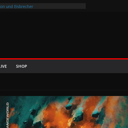
ZE 2026 u.a. mit Helloween, In Flames,
on und Eisbrecher
it Britta Görtz / Hiraes: An den Auftritt von
wohl auch noch auf meinem Sterbebett
I8HT“
Air-Rockfestival 2026 lädt vom bis 22.
ltreffen ins Wikingerland Haddeby
hrt im Sommer 2026 mit den Nightwish
f die europäischen Bühnen
LIVE
SHOP