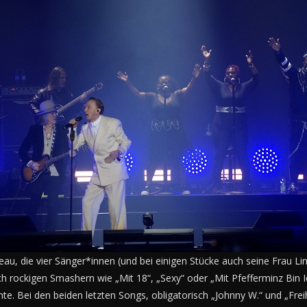
u, die vier Sänger*innen (und bei einigen Stücke auch seine Frau Lind
 rockigen Smashern wie „Mit 18“, „Sexy“ oder „Mit Pfefferminz Bin Ic
. Bei den beiden letzten Songs, obligatorisch „Johnny W.“ und „Freihe