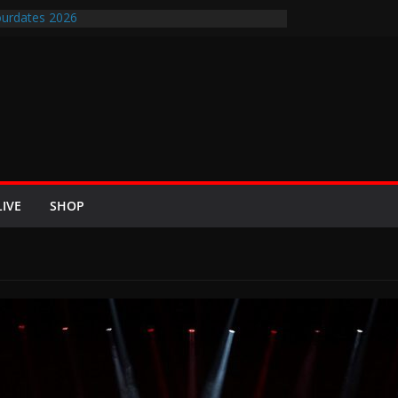
urdates 2026
en-Air-Rockfestival 2026 lädt vom bis 22.
ipfeltreffen ins Wikingerland Haddeby
 kehrt im Sommer 2026 mit den Nightwish
 auf die europäischen Bühnen
BREEZE 2026 u.a. mit Helloween, In Flames,
Saxon und Eisbrecher
ew mit Britta Görtz / Hiraes: An den Auftritt von
ch wohl auch noch auf meinem Sterbebett
LIVE
SHOP