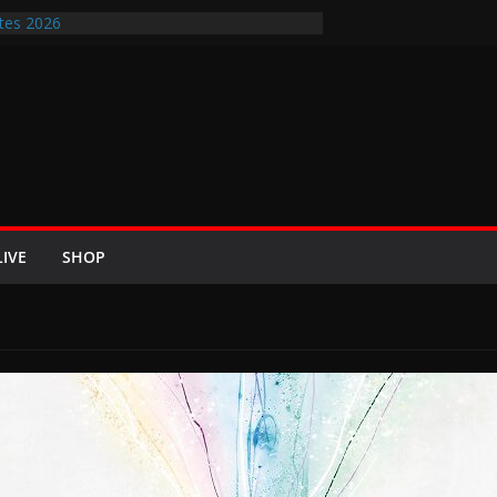
tes 2026
ir-Rockfestival 2026 lädt vom bis 22.
treffen ins Wikingerland Haddeby
rt im Sommer 2026 mit den Nightwish
 die europäischen Bühnen
E 2026 u.a. mit Helloween, In Flames,
n und Eisbrecher
t Britta Görtz / Hiraes: An den Auftritt von
ohl auch noch auf meinem Sterbebett
LIVE
SHOP