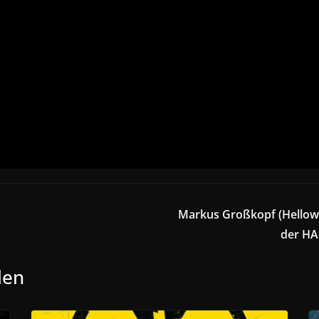
Markus Großkopf (Hellowe
der H
len