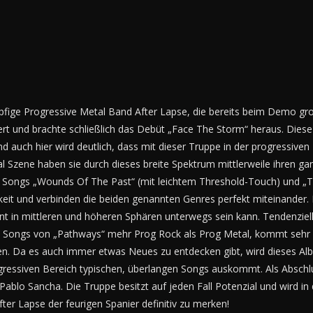
ige Progressive Metal Band After Lapse, die bereits beim Demo groß
ert und brachte schließlich das Debüt „Face The Storm“ heraus. Diese 
 auch hier wird deutlich, dass mit dieser Truppe in der progressiven 
 Szene haben sie durch dieses breite Spektrum mittlerweile ihren g
e Songs „Wounds Of The Past“ (mit leichtem Threshold-Touch) und „
gkeit und verbinden die beiden genannten Genres perfekt miteinander.
 in mittleren und höheren Sphären unterwegs sein kann. Tendenziell 
Songs von „Pathways“ mehr Prog Rock als Prog Metal, kommt sehr fil
n. Da es auch immer etwas Neues zu entdecken gibt, wird dieses Album
gressiven Bereich typischen, überlangen Songs auskommt. Als Abschl
lo Sancha. Die Truppe besitzt auf jeden Fall Potenzial und wird in
ter Lapse der feurigen Spanier definitiv zu merken!