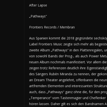
After Lapse
„Pathways“
Frontiers Records / Membran
Aus Spanien kommt die 2018 gegründete sechsköpf
Label Frontiers Music zeigte sich mehr als begeist
zweite Album „Pathways“ in den Plattenregalen, und
von sowohl Bands der Prog-, als auch Power Metal
neuen Album nochmals manifestiert. Vor allem di
zeigen trotz Referenzen deutlich ihre Eigenständi
des Sängers Rubén Miranda zu nennen, der gekonnt
an Dream Theater angelehnt, offenbaren die neun 
artfremden Elementen und interessanten Strukture
auch, dass „Pathways“ ganz ohne die, für den pro
„Temperance“ vom Tastenmagier und Cheflenker Pab
hören lassen. Daher gilt es sich den Bandnamen Af