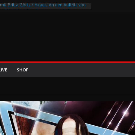
mit Britta Görtz / Hiraes: An den Auftritt von
 wohl auch noch auf meinem Sterbebett
I8HT“
Air-Rockfestival 2026 lädt vom bis 22.
eltreffen ins Wikingerland Haddeby
ehrt im Sommer 2026 mit den Nightwish
f die europäischen Bühnen
EZE 2026 u.a. mit Helloween, In Flames,
on und Eisbrecher
LIVE
SHOP