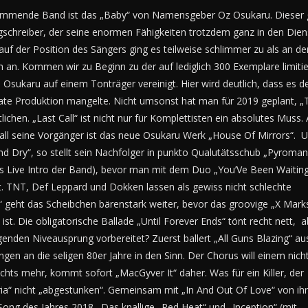
mende Band ist das „Baby“ von Namensgeber Oz Osukaru. Dieser glä
ngschreiber, der seine enormen Fähigkeiten trotzdem ganz in den Diens
 der Position des Sängers ging es teilweise schlimmer zu als an der 
 an. Kommen wir zu Beginn zu der auf lediglich 300 Exemplare limitie
n Osukaru auf einem Tonträger vereinigt. Hier wird deutlich, dass es
quate Produktion mangelte. Nicht umsonst hat man für 2019 geplant, 
hen. „Last Call“ ist nicht nur für Komplettisten ein absolutes Muss. 
all seine Vorgänger ist das neue Osukaru Werk „House Of Mirrors“.
 Dry“, so stellt sein Nachfolger in punkto Qualutätsschub „Pyromani
 Live Intro der Band), bevor man mit dem Duo „You’Ve Been Waiting“ u
t. TNT, Def Leppard und Dokken lassen als gewiss nicht schlechte
“ geht das Scheibchen bärenstark weiter, bevor das groovige „X Mark
st. Die obligatorische Ballade „Until Forever Ends“ tönt recht nett, a
enden Niveausprung vorbereitet? Zuerst ballert „All Guns Blazing“ au
en an die seligen 80er Jahre in den Sinn. Der Chorus will einem nich
hts mehr, kommt sofort „MacGyver It“ daher. Was für ein Killer, der
ria“ nicht „abgestunken“. Gemeinsam mit „In And Out Of Love“ von ih
Song des Jahres 2018. Das knallige „Red Heat“ und „Inception“ (mit