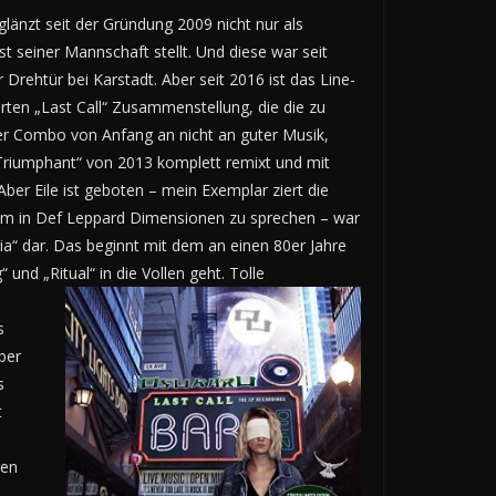
nzt seit der Gründung 2009 nicht nur als
t seiner Mannschaft stellt. Und diese war seit
Drehtür bei Karstadt. Aber seit 2016 ist das Line-
rten „Last Call“ Zusammenstellung, die die zu
 der Combo von Anfang an nicht an guter Musik,
„Triumphant“ von 2013 komplett remixt und mit
Aber Eile ist geboten – mein Exemplar ziert die
 Um in Def Leppard Dimensionen zu sprechen – war
a“ dar. Das beginnt mit dem an einen 80er Jahre
nd „Ritual“ in die Vollen geht. Tolle
s
ber
s
t
ren