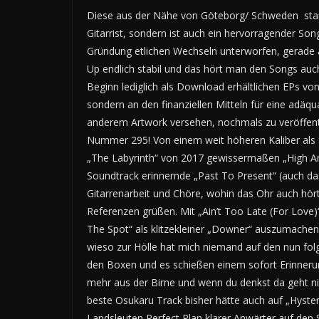
Diese aus der Nähe von Göteborg/ Schweden stam
Gitarrist, sondern ist auch ein hervorragender So
Gründung etlichen Wechseln unterworfen, gerade auf
Up endlich stabil und das hört man den Songs auch
Beginn lediglich als Download erhältlichen EPs vo
sondern an den finanziellen Mitteln für eine adä
anderem Artwork versehen, nochmals zu veröffentlic
Nummer 295! Von einem weit höheren Kaliber als 
„The Labyrinth“ von 2017 gewissermaßen „High And
Soundtrack erinnernde „Past To Present“ (auch das
Gitarrenarbeit und Chöre, wohin das Ohr auch
hör
Referenzen grüßen. Mit „Ain’t Too Late (For Love)
The Spot“ als klitzekleiner „Downer“ auszumachen i
wieso zur Hölle hat mich niemand auf den nun folg
den Boxen und es schießen einem sofort Erinnerung
mehr aus der Birne und wenn du denkst da geht nic
beste Osukaru Track bisher hätte auch auf „Hyste
Landsleuten Perfect Plan klarer Anwärter auf den 