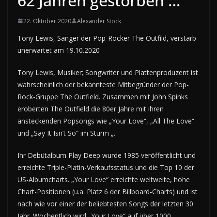
62 Jahren gestorben …
22. Oktober 2020
Alexander Stock
Tony Lewis, Sänger der Pop-Rocker The Outfild, verstarb
unerwartet am 19.10.2020
Tony Lewis, Musiker; Songwriter und Plattenproduzent ist
wahrscheinlich der bekannteste Mitbegründer der Pop-
Rock-Gruppe The Outfield. Zusammen mit John Spinks
eroberten The Outfield die 80er Jahre mit ihren
ansteckenden Popsongs wie „Your Love“, „All The Love“
und „Say It Isn’t So“ im Sturm „.
Ihr Debütalbum Play Deep wurde 1985 veröffentlicht und
erreichte Triple-Platin-Verkaufsstatus und die Top 10 der
US-Albumcharts. „Your Love“ erreichte weltweite, hohe
Chart-Positionen (u.a. Platz 6 der Billboard-Charts) und ist
nach wie vor einer der beliebtesten Songs der letzten 30
Jahr. Wöchentlich wird „Your Love“ auf über 1000