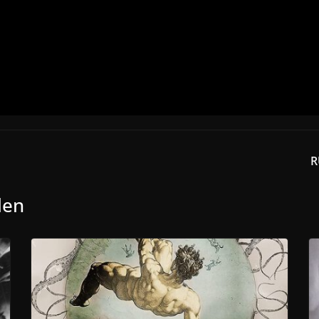
R
len