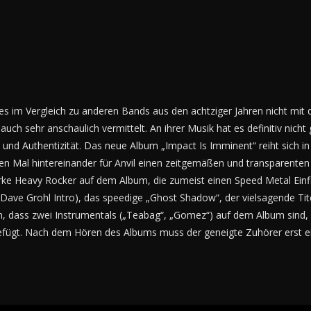
e es im Vergleich zu anderen Bands aus den achtziger Jahren nicht mi
uch sehr anschaulich vermittelt. An ihrer Musik hat es definitiv nich
nd Authentizität. Das neue Album „Impact Is Imminent“ reiht sich in 
ten Mal hintereinander für Anvil einen zeitgemäßen und transparenten
arke Heavy Rocker auf dem Album, die zumeist einen Speed Metal Ein
Dave Grohl Intro), das speedige „Ghost Shadow“, der vielsagende Ti
h, dass zwei Instrumentals („Teabag“, „Gomez“) auf dem Album sind, di
efügt. Nach dem Hören des Albums muss der geneigte Zuhörer erst e