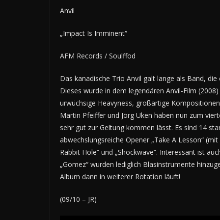
Anvil
„Impact Is Imminent“
AFM Records / Soulffod
Das kanadische Trio Anvil galt lange als Band, di
Dieses wurde in dem legendären Anvil-Film (2008) a
urwüchsige Heavyness, großartige Kompositionen u
Martin Pfeiffer und Jörg Uken haben nun zum vier
sehr gut zur Geltung kommen lässt. Es sind 14 st
abwechslungsreiche Opener „Take A Lesson“ (mit 
Rabbit Hole“ und „Shockwave“. Interessant ist auc
„Gomez“ wurden lediglich Blasinstrumente hinzug
Album dann in weiterer Rotation läuft!
(09/10 – JR)