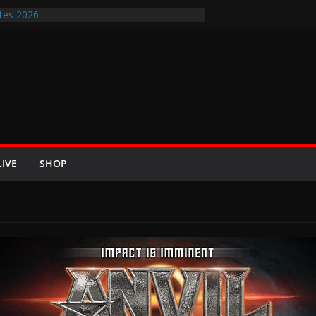
tes 2026
ir-Rockfestival 2026 lädt vom bis 22.
treffen ins Wikingerland Haddeby
rt im Sommer 2026 mit den Nightwish
 die europäischen Bühnen
E 2026 u.a. mit Helloween, In Flames,
n und Eisbrecher
t Britta Görtz / Hiraes: An den Auftritt von
ohl auch noch auf meinem Sterbebett
LIVE
SHOP