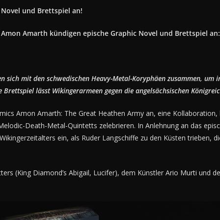
ovel und Brettspiel an!
 Amon Amarth kündigen epische Graphic Novel und Brettspiel an:
ßen sich mit den schwedischen Heavy-Metal-Koryphäen zusammen, um i
ue Brettspiel lässt Wikingerarmeen gegen die angelsächsischen Königrei
mics Amon Amarth: The Great Heathen Army an, eine Kollaboration, 
 Melodic-Death-Metal-Quintetts zelebrieren. In Anlehnung an das epi
 Wikingerzeitalters ein, als Ruder Langschiffe zu den Küsten trieben
ers (King Diamond’s Abigail, Lucifer), dem Künstler Ario Murti und 