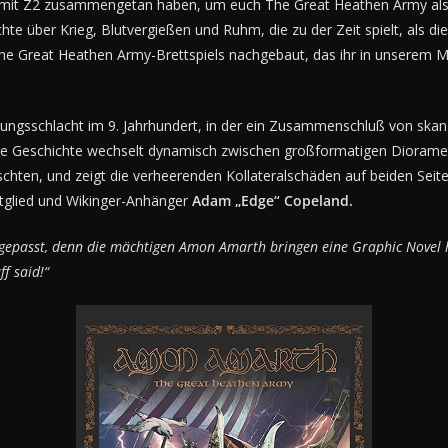
ns mit Z2 zusammengetan haben, um euch The Great Heathen Army als 
hte über Krieg, Blutvergießen und Ruhm, die zu der Zeit spielt, als di
e Great Heathen Army-Brettspiels nachgebaut, das ihr in unserem M
ungsschlacht im 9. Jahrhundert, in der ein Zusammenschluß von skandi
Die Geschichte wechselt dynamisch zwischen großformatigen Dioram
schten, und zeigt die verheerenden Kollateralschäden auf beiden Se
tglied und Wikinger-Anhänger
Adam „Edge“ Copeland.
gepasst, denn die mächtigen Amon Amarth bringen eine Graphic Novel 
f said!“