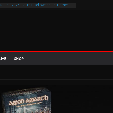
EZE 2026 u.a. mit Helloween, In Flames,
on und Eisbrecher
mit Britta Görtz / Hiraes: An den Auftritt von
 wohl auch noch auf meinem Sterbebett
I8HT“
Air-Rockfestival 2026 lädt vom bis 22.
eltreffen ins Wikingerland Haddeby
ehrt im Sommer 2026 mit den Nightwish
f die europäischen Bühnen
LIVE
SHOP