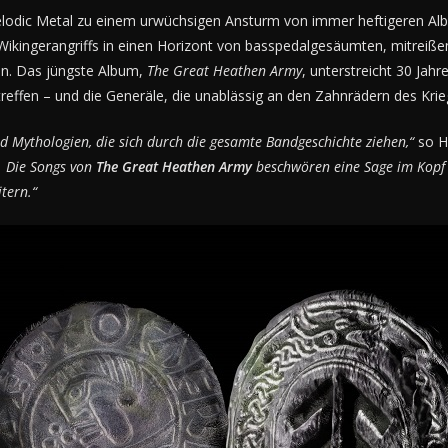
odic Metal zu einem urwüchsigen Ansturm von immer heftigeren Alben
n Wikingerangriffs in einen Horizont von basspedalgesäumten, mitrei
en. Das jüngste Album,
The Great Heathen Army
, unterstreicht 30 Ja
reffen – und die Generäle, die unablässig an den Zahnrädern des Krie
d Mythologien, die sich durch die gesamte Bandgeschichte ziehen,“
so H
g. Die Songs von
The Great Heathen Army
beschwören eine Sage im Kopf de
itern.“